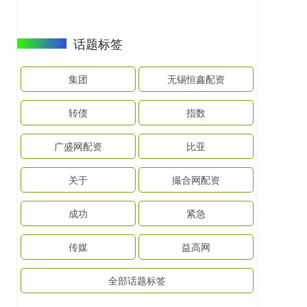
话题标签
集团
无锡恒鑫配资
转债
指数
广盛网配资
比亚
关于
撮合网配资
成功
紧急
传媒
益高网
全部话题标签