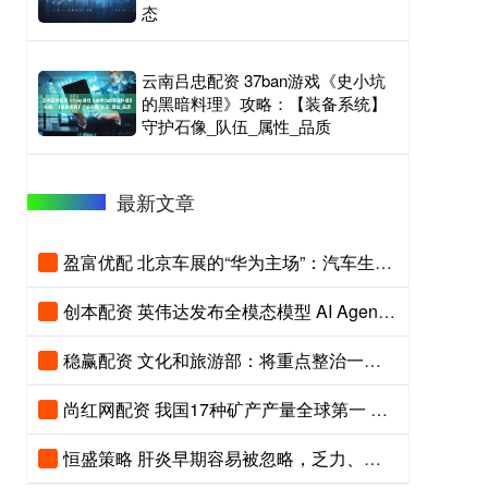
态
云南吕忠配资 37ban游戏《史小坑
的黑暗料理》攻略：【装备系统】
守护石像_队伍_属性_品质
最新文章
盈富优配 北京车展的“华为主场”：汽车生态兑现“诗与远方”
创本配资 英伟达发布全模态模型 AI Agent打响肉搏战
稳赢配资 文化和旅游部：将重点整治一批问题景区与摆渡车
尚红网配资 我国17种矿产产量全球第一 将吸引社会资本参与找矿
恒盛策略 肝炎早期容易被忽略，乏力、食欲差和肝区不适别轻看