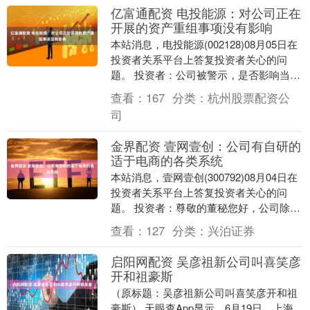
亿富通配资 电投能源：对公司正在
开展的资产重组事项没有影响
本站消息，电投能源(002128)08月05日在
投资者关系平台上答复投资者关心的问
题。 投资者：公司被警示，是否影响当前
的收购？如果影响，具体是怎么样的电投
查看：
167
分类：
杭州股票配资公
能源....
司
金界配资 壹网壹创：公司有自研的
适于电商的各类系统
本站消息，壹网壹创(300792)08月04日在
投资者关系平台上答复投资者关心的问
题。 投资者：尊敬的董秘您好，公司除了
做代理和运营服务以外，难道就没有任何
查看：
127
分类：
兴泊证券
是公....
启阳网配资 吴彦祖新公司叫喜笑彦
开和祖豪斯
（原标题：吴彦祖新公司叫喜笑彦开和祖
豪斯） 天眼查App显示，6月19日，上海