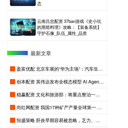
态
云南吕忠配资 37ban游戏《史小坑
的黑暗料理》攻略：【装备系统】
守护石像_队伍_属性_品质
最新文章
盈富优配 北京车展的“华为主场”：汽车生态兑现“诗与远方”
创本配资 英伟达发布全模态模型 AI Agent打响肉搏战
稳赢配资 文化和旅游部：将重点整治一批问题景区与摆渡车
尚红网配资 我国17种矿产产量全球第一 将吸引社会资本参与找矿
恒盛策略 肝炎早期容易被忽略，乏力、食欲差和肝区不适别轻看