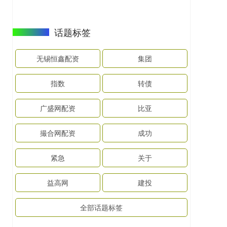
话题标签
无锡恒鑫配资
集团
指数
转债
广盛网配资
比亚
撮合网配资
成功
紧急
关于
益高网
建投
全部话题标签