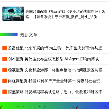
云南吕忠配资 37ban游戏《史小坑的黑暗料理》攻
略：【装备系统】守护石像_队伍_属性_品质
最新文章
盈富优配 北京车展的“华为主场”：汽车生态兑现“诗与远方”
创本配资 英伟达发布全模态模型 AI Agent打响肉搏战
稳赢配资 文化和旅游部：将重点整治一批问题景区与摆渡车
尚红网配资 我国17种矿产产量全球第一 将吸引社会资本参与找矿
恒盛策略 肝炎早期容易被忽略，乏力、食欲差和肝区不适别轻看