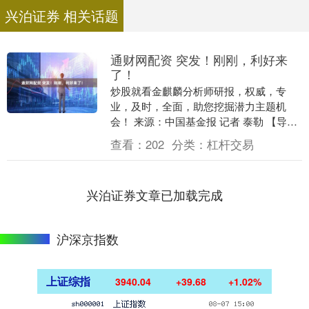
兴泊证券 相关话题
通财网配资 突发！刚刚，利好来
了！
炒股就看金麒麟分析师研报，权威，专
业，及时，全面，助您挖掘潜力主题机
会！ 来源：中国基金报 记者 泰勒 【导
读】煤炭板块迎来利好，A股三大指数涨
查看：
202
分类：
杠杆交易
跌互现 大家好，....
兴泊证券文章已加载完成
沪深京指数
上证综指
3940.04
+39.68
+1.02%