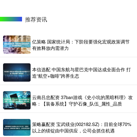
推荐资讯
亿策略 国家统计局：下阶段要强化宏观政策调节
有效释放内需潜力
本信选配 中国东航与星巴克中国达成全面合作 打
造“航空+咖啡”跨界生态
云南吕忠配资 37ban游戏《史小坑的黑暗料理》攻
略：【装备系统】守护石像_队伍_属性_品质
策略赢配资 宝武镁业(002182.SZ)：目前全球70%
以上的镁锭由中国供应，公司会抓住机遇