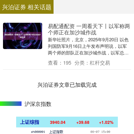
兴泊证券 相关话题
易配通配资 一周看天下丨以军称两
个师正在加沙城作战
新华社照片，北京，2025年9月20日 以色
列国防军9月16日上午发布声明说，以军
两个师的部队正在加沙城作战，以军总参
谋长埃亚勒·扎米尔已进入战区。 这是9月
查看：
195
分类：
杠杆交易
1....
兴泊证券文章已加载完成
沪深京指数
上证综指
3940.04
+39.68
+1.02%