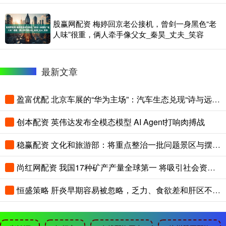
股赢网配资 梅婷回京老公接机，曾剑一身黑色“老
人味”很重，俩人牵手像父女_秦昊_丈夫_笑容
最新文章
盈富优配 北京车展的“华为主场”：汽车生态兑现“诗与远方”
创本配资 英伟达发布全模态模型 AI Agent打响肉搏战
稳赢配资 文化和旅游部：将重点整治一批问题景区与摆渡车
尚红网配资 我国17种矿产产量全球第一 将吸引社会资本参与找矿
恒盛策略 肝炎早期容易被忽略，乏力、食欲差和肝区不适别轻看