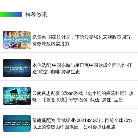
推荐资讯
亿策略 国家统计局：下阶段要强化宏观政策调节
有效释放内需潜力
本信选配 中国东航与星巴克中国达成全面合作 打
造“航空+咖啡”跨界生态
云南吕忠配资 37ban游戏《史小坑的黑暗料理》攻
略：【装备系统】守护石像_队伍_属性_品质
策略赢配资 宝武镁业(002182.SZ)：目前全球70%
以上的镁锭由中国供应，公司会抓住机遇