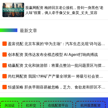
股赢网配资 梅婷回京老公接机，曾剑一身黑色“老
人味”很重，俩人牵手像父女_秦昊_丈夫_笑容
最新文章
盈富优配 北京车展的“华为主场”：汽车生态兑现“诗与远方”
创本配资 英伟达发布全模态模型 AI Agent打响肉搏战
稳赢配资 文化和旅游部：将重点整治一批问题景区与摆渡车
尚红网配资 我国17种矿产产量全球第一 将吸引社会资本参与找矿
恒盛策略 肝炎早期容易被忽略，乏力、食欲差和肝区不适别轻看
兴泊证
杠杆交
在线配资平台
杭州股票配资