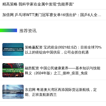
精高策略 我科学家在金属中发现“负能界面”
加倍网 乒乓球WTT澳门冠军赛女单16强出炉：国乒6人全胜，韩国遭全军覆没
推荐资讯
策略赢配资 宝武镁业(002182.SZ)：目前全球70%
以上的镁锭由中国供应，公司会抓住机遇
融胜配资 中国公民健康素养——基本知识与技能
释义（2024年版）之三_接种_疫苗_免疫
东启网 粤港澳大湾区再添国际货运新航线，定
期、正班直航新西兰