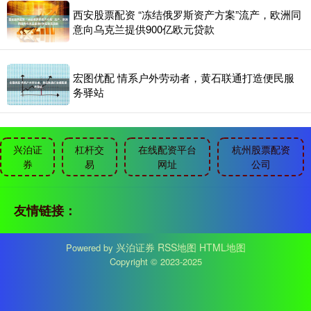
西安股票配资 “冻结俄罗斯资产方案”流产，欧洲同
意向乌克兰提供900亿欧元贷款
宏图优配 情系户外劳动者，黄石联通打造便民服
务驿站
兴泊证
杠杆交
在线配资平台
杭州股票配资
券
易
网址
公司
友情链接：
兴泊证券
RSS地图
HTML地图
Powered by
Copyright
© 2023-2025