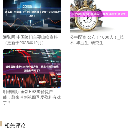
通弘网 中国澳门主要山峰资料
公牛配资 公布！1680人！_技
（更新于2025年12月）
术_毕业生_研究生
明珠国际 全新ES8降价提产
能，蔚来冲刺第四季度盈利有戏
了？
相关评论