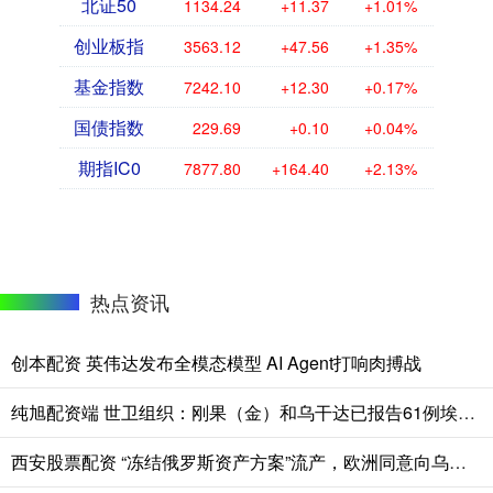
北证50
1134.24
+11.37
+1.01%
创业板指
3563.12
+47.56
+1.35%
基金指数
7242.10
+12.30
+0.17%
国债指数
229.69
+0.10
+0.04%
期指IC0
7877.80
+164.40
+2.13%
热点资讯
创本配资 英伟达发布全模态模型 AI Agent打响肉搏战
纯旭配资端 世卫组织：刚果（金）和乌干达已报告61例埃博拉死亡病例
西安股票配资 “冻结俄罗斯资产方案”流产，欧洲同意向乌克兰提供900亿欧元贷款