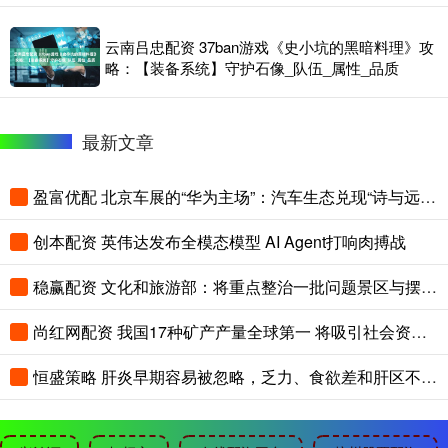
云南吕忠配资 37ban游戏《史小坑的黑暗料理》攻
略：【装备系统】守护石像_队伍_属性_品质
最新文章
盈富优配 北京车展的“华为主场”：汽车生态兑现“诗与远方”
创本配资 英伟达发布全模态模型 AI Agent打响肉搏战
稳赢配资 文化和旅游部：将重点整治一批问题景区与摆渡车
尚红网配资 我国17种矿产产量全球第一 将吸引社会资本参与找矿
恒盛策略 肝炎早期容易被忽略，乏力、食欲差和肝区不适别轻看