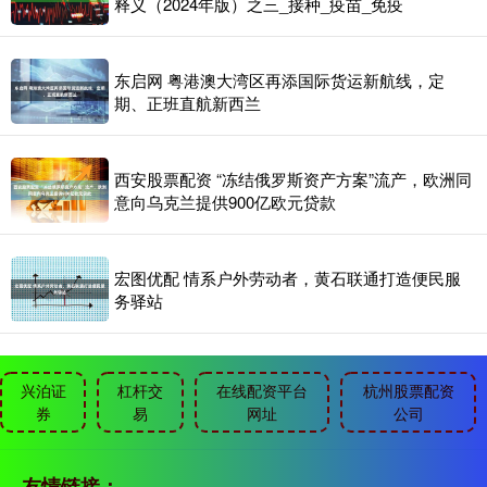
释义（2024年版）之三_接种_疫苗_免疫
东启网 粤港澳大湾区再添国际货运新航线，定
期、正班直航新西兰
西安股票配资 “冻结俄罗斯资产方案”流产，欧洲同
意向乌克兰提供900亿欧元贷款
宏图优配 情系户外劳动者，黄石联通打造便民服
务驿站
兴泊证
杠杆交
在线配资平台
杭州股票配资
券
易
网址
公司
友情链接：