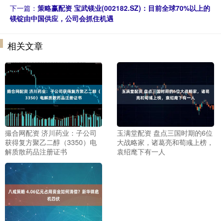
下一篇：
策略赢配资 宝武镁业(002182.SZ)：目前全球70%以上的
镁锭由中国供应，公司会抓住机遇
相关文章
撮合网配资 济川药业：子公司
玉满堂配资 盘点三国时期的6位
获得复方聚乙二醇（3350）电
大战略家，诸葛亮和荀彧上榜，
解质散药品注册证书
袁绍麾下有一人