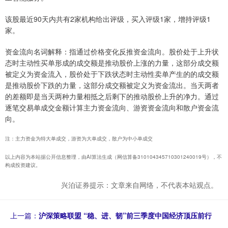
该股最近90天内共有2家机构给出评级，买入评级1家，增持评级1
家。
资金流向名词解释：指通过价格变化反推资金流向。股价处于上升状
态时主动性买单形成的成交额是推动股价上涨的力量，这部分成交额
被定义为资金流入，股价处于下跌状态时主动性卖单产生的的成交额
是推动股价下跌的力量，这部分成交额被定义为资金流出。当天两者
的差额即是当天两种力量相抵之后剩下的推动股价上升的净力。通过
逐笔交易单成交金额计算主力资金流向、游资资金流向和散户资金流
向。
注：主力资金为特大单成交，游资为大单成交，散户为中小单成交
以上内容为本站据公开信息整理，由AI算法生成（网信算备310104345710301240019号），不
构成投资建议。
兴泊证券提示：文章来自网络，不代表本站观点。
上一篇：
沪深策略联盟 “稳、进、韧”前三季度中国经济顶压前行