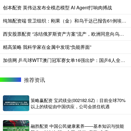
创本配资 英伟达发布全模态模型 AI Agent打响肉搏战
纯旭配资端 世卫组织：刚果（金）和乌干达已报告61例埃博拉死亡病例
西安股票配资 “冻结俄罗斯资产方案”流产，欧洲同意向乌克兰提供900亿欧元贷款
精高策略 我科学家在金属中发现“负能界面”
加倍网 乒乓球WTT澳门冠军赛女单16强出炉：国乒6人全胜，韩国遭全军覆没
推荐资讯
策略赢配资 宝武镁业(002182.SZ)：目前全球70%
以上的镁锭由中国供应，公司会抓住机遇
融胜配资 中国公民健康素养——基本知识与技能